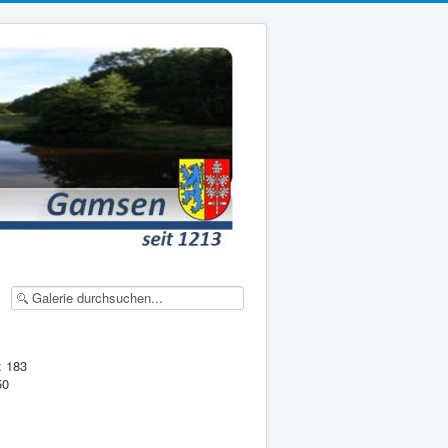
: 183
50